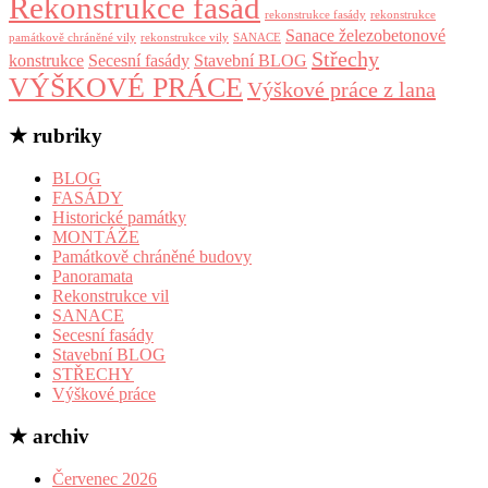
Rekonstrukce fasád
rekonstrukce fasády
rekonstrukce
Sanace železobetonové
památkově chráněné vily
rekonstrukce vily
SANACE
Střechy
konstrukce
Secesní fasády
Stavební BLOG
VÝŠKOVÉ PRÁCE
Výškové práce z lana
★ rubriky
BLOG
FASÁDY
Historické památky
MONTÁŽE
Památkově chráněné budovy
Panoramata
Rekonstrukce vil
SANACE
Secesní fasády
Stavební BLOG
STŘECHY
Výškové práce
★ archiv
Červenec 2026