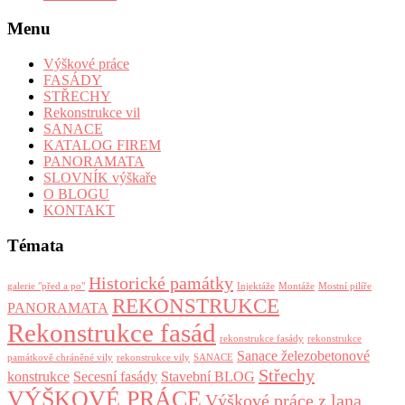
Menu
Výškové práce
FASÁDY
STŘECHY
Rekonstrukce vil
SANACE
KATALOG FIREM
PANORAMATA
SLOVNÍK výškaře
O BLOGU
KONTAKT
Témata
Historické památky
galerie "před a po"
Injektáže
Montáže
Mostní pilíře
REKONSTRUKCE
PANORAMATA
Rekonstrukce fasád
rekonstrukce fasády
rekonstrukce
Sanace železobetonové
památkově chráněné vily
rekonstrukce vily
SANACE
Střechy
konstrukce
Secesní fasády
Stavební BLOG
VÝŠKOVÉ PRÁCE
Výškové práce z lana