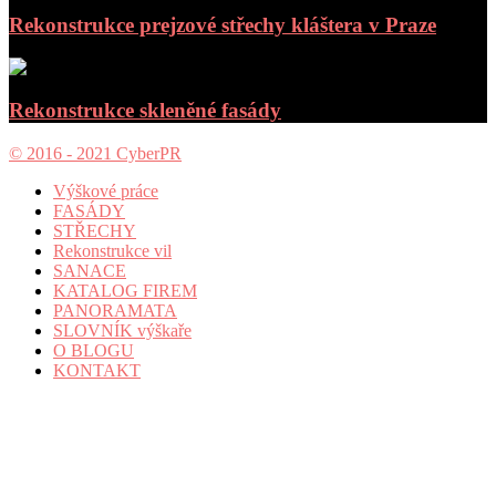
Rekonstrukce prejzové střechy kláštera v Praze
Rekonstrukce skleněné fasády
© 2016 - 2021 CyberPR
Výškové práce
FASÁDY
STŘECHY
Rekonstrukce vil
SANACE
KATALOG FIREM
PANORAMATA
SLOVNÍK výškaře
O BLOGU
KONTAKT