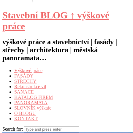
Stavební BLOG ↑ výškové
práce
výškové práce a stavebnictví | fasády |
střechy | architektura | městská
panoramata…
Výškové práce
FASÁDY
STŘECHY
Rekonstrukce vil
SANACE
KATALOG FIREM
PANORAMATA
SLOVNÍK výškaře
O BLOGU
KONTAKT
Search for: