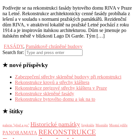
Podívejte se na rekonstrukci fasády bytového domu RIVA v Praze
na Letné. Rekonstrukce architektonicky cenné fasády probíhala z
lešení a v souladu s normami pražských památkářů. Rezidenční
dům RIVA, v atraktivní lokalitě na pražské Letné pochází z roku
1914 a je inspirován italskou architekturou. Dům se jmenuje po
italském městě v blízkosti Lago Di Garde. Tým […]
FASÁDY
,
Památkově chráněné budovy
Search for:
★ nové příspěvky
Zabezpečení střechy skleněné budovy při rekonstrukci
Rekonstrukce krovů a střechy kláštera
Rekonstrukce prejzové střechy kláštera v Praze
Rekonstrukce skleněné fasády
Rekonstrukce bytového domu a jak na to
★ štítky
Historické památky
galerie "před a po"
Injektáže
Montáže
Mostní pilíře
REKONSTRUKCE
PANORAMATA