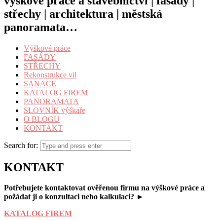
výškové práce a stavebnictví | fasády |
střechy | architektura | městská
panoramata…
Výškové práce
FASÁDY
STŘECHY
Rekonstrukce vil
SANACE
KATALOG FIREM
PANORAMATA
SLOVNÍK výškaře
O BLOGU
KONTAKT
Search for:
KONTAKT
Potřebujete kontaktovat ověřenou firmu na výškové práce a
požádat ji o konzultaci nebo kalkulaci? ►
KATALOG FIREM