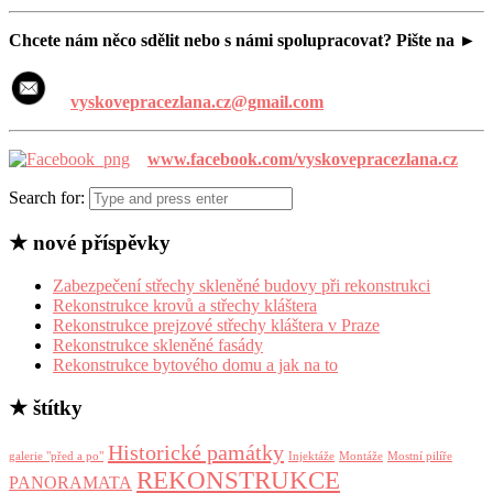
Chcete nám něco sdělit nebo s námi spolupracovat? Pište na ►
vyskovepracezlana.cz@gmail.com
www.facebook.com/vyskovepracezlana.cz
Search for:
★ nové příspěvky
Zabezpečení střechy skleněné budovy při rekonstrukci
Rekonstrukce krovů a střechy kláštera
Rekonstrukce prejzové střechy kláštera v Praze
Rekonstrukce skleněné fasády
Rekonstrukce bytového domu a jak na to
★ štítky
Historické památky
galerie "před a po"
Injektáže
Montáže
Mostní pilíře
REKONSTRUKCE
PANORAMATA