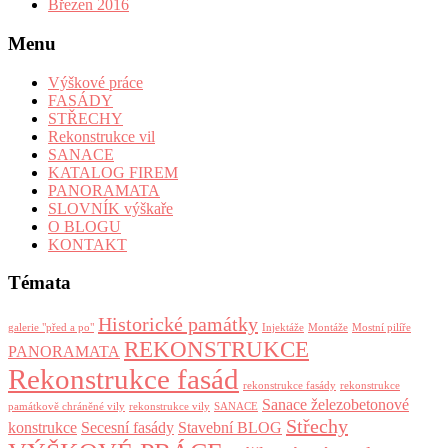
Březen 2016
Menu
Výškové práce
FASÁDY
STŘECHY
Rekonstrukce vil
SANACE
KATALOG FIREM
PANORAMATA
SLOVNÍK výškaře
O BLOGU
KONTAKT
Témata
Historické památky
galerie "před a po"
Injektáže
Montáže
Mostní pilíře
REKONSTRUKCE
PANORAMATA
Rekonstrukce fasád
rekonstrukce fasády
rekonstrukce
Sanace železobetonové
památkově chráněné vily
rekonstrukce vily
SANACE
Střechy
konstrukce
Secesní fasády
Stavební BLOG