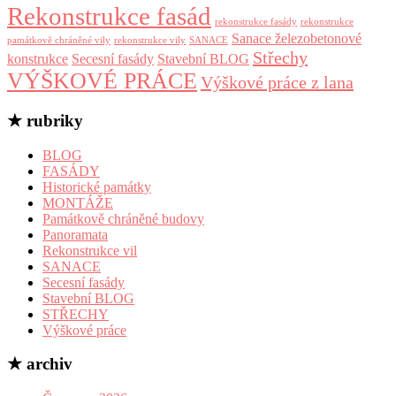
Rekonstrukce fasád
rekonstrukce fasády
rekonstrukce
Sanace železobetonové
památkově chráněné vily
rekonstrukce vily
SANACE
Střechy
konstrukce
Secesní fasády
Stavební BLOG
VÝŠKOVÉ PRÁCE
Výškové práce z lana
★ rubriky
BLOG
FASÁDY
Historické památky
MONTÁŽE
Památkově chráněné budovy
Panoramata
Rekonstrukce vil
SANACE
Secesní fasády
Stavební BLOG
STŘECHY
Výškové práce
★ archiv