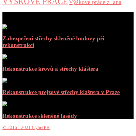
VÝŠKOVÉ PRÁCE
Výškové práce z lana
aktuální příspěvky
Zabezpečení střechy skleněné budovy při
rekonstrukci
Rekonstrukce krovů a střechy kláštera
Rekonstrukce prejzové střechy kláštera v Praze
Rekonstrukce skleněné fasády
© 2016 - 2021 CyberPR