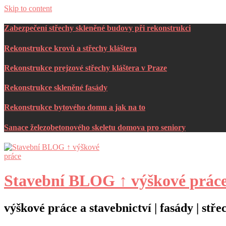
Skip to content
Zabezpečení střechy skleněné budovy při rekonstrukci
Rekonstrukce krovů a střechy kláštera
Rekonstrukce prejzové střechy kláštera v Praze
Rekonstrukce skleněné fasády
Rekonstrukce bytového domu a jak na to
Sanace železobetonového skeletu domova pro seniory
Stavební BLOG ↑ výškové prác
výškové práce a stavebnictví | fasády | st