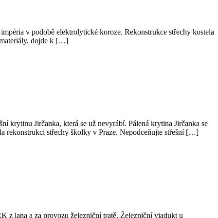
y impéria v podobě elektrolytické koroze. Rekonstrukce střechy kostela
materiály, dojde k […]
ní krytinu Jirčanka, která se už nevyrábí. Pálená krytina Jirčanka se
la rekonstrukci střechy školky v Praze. Nepodceňujte střešní […]
 z lana a za provozu železniční tratě. Železniční viadukt u