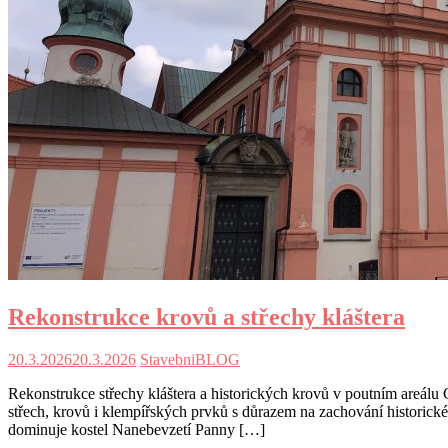
Rekonstrukce krovů a střechy kláštera
20.3.2026
20.3.2026
StavebniBLOG
Rekonstrukce střechy kláštera a historických krovů v poutním are
střech, krovů i klempířských prvků s důrazem na zachování historick
dominuje kostel Nanebevzetí Panny […]