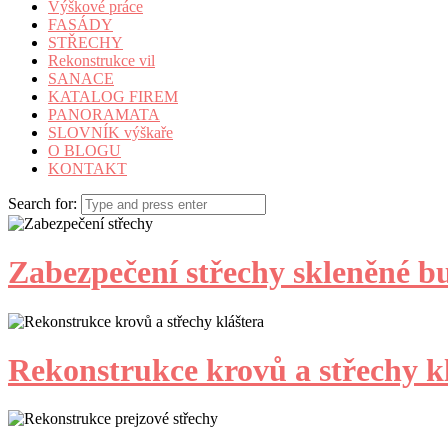
Výškové práce
FASÁDY
STŘECHY
Rekonstrukce vil
SANACE
KATALOG FIREM
PANORAMATA
SLOVNÍK výškaře
O BLOGU
KONTAKT
Search for:
Zabezpečení střechy skleněné b
Rekonstrukce krovů a střechy k