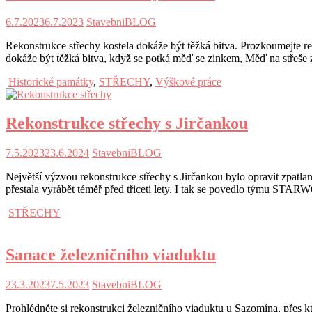
6.7.2023
6.7.2023
StavebniBLOG
Rekonstrukce střechy kostela dokáže být těžká bitva. Prozkoumejte rek
dokáže být těžká bitva, když se potká měď se zinkem, Měď na střeše z
Historické památky
,
STŘECHY
,
Výškové práce
Rekonstrukce střechy s Jirčankou
7.5.2023
23.6.2024
StavebniBLOG
Největší výzvou rekonstrukce střechy s Jirčankou bylo opravit zpatlano
přestala vyrábět téměř před třiceti lety. I tak se povedlo týmu STAR
STŘECHY
Sanace železničního viaduktu
23.3.2023
7.5.2023
StavebniBLOG
Prohlédněte si rekonstrukci železničního viaduktu u Sazomína, přes 