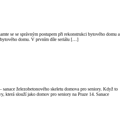
namte se se správným postupem při rekonstrukci bytového domu a
ho bytového domu. V prvním díle seriálu […]
 – sanace železobetonového skeletu domova pro seniory. Když to
vy, která slouží jako domov pro seniory na Praze 14. Sanace