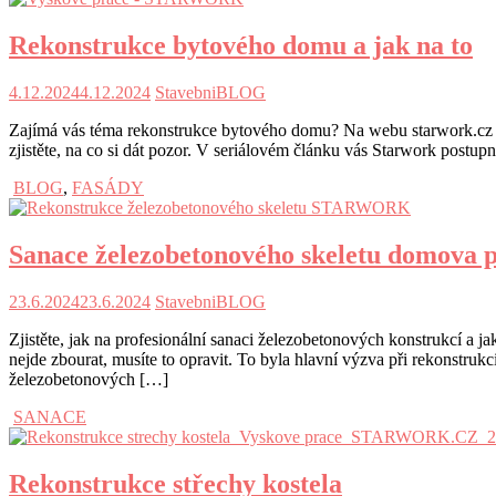
Rekonstrukce bytového domu a jak na to
4.12.2024
4.12.2024
StavebniBLOG
Zajímá vás téma rekonstrukce bytového domu? Na webu starwork.cz m
zjistěte, na co si dát pozor. V seriálovém článku vás Starwork postup
BLOG
,
FASÁDY
Sanace železobetonového skeletu domova p
23.6.2024
23.6.2024
StavebniBLOG
Zjistěte, jak na profesionální sanaci železobetonových konstrukcí 
nejde zbourat, musíte to opravit. To byla hlavní výzva při rekonstr
železobetonových […]
SANACE
Rekonstrukce střechy kostela