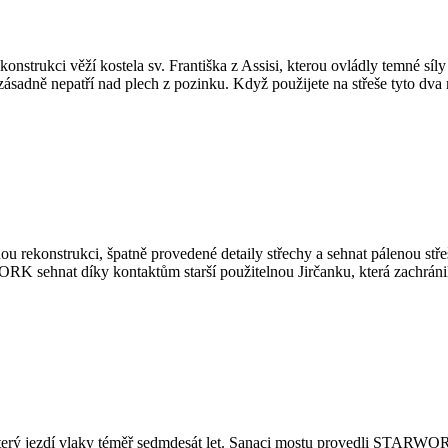
onstrukci věží kostela sv. Františka z Assisi, kterou ovládly temné síl
ásadně nepatří nad plech z pozinku. Když použijete na střeše tyto dva 
u rekonstrukci, špatně provedené detaily střechy a sehnat pálenou střeš
WORK sehnat díky kontaktům starší použitelnou Jirčanku, která zachráni
který jezdí vlaky téměř sedmdesát let. Sanaci mostu provedli STARWORK