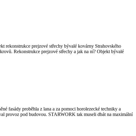
t rekonstrukce prejzové střechy bývalé kovárny Strahovského
krovů. Rekonstrukce prejzové střechy a jak na ní? Objekt bývalé
né fasády proběhla z lana a za pomoci horolezecké techniky a
hrožoval provoz pod budovou. STARWORK tak museli dbát na maximální