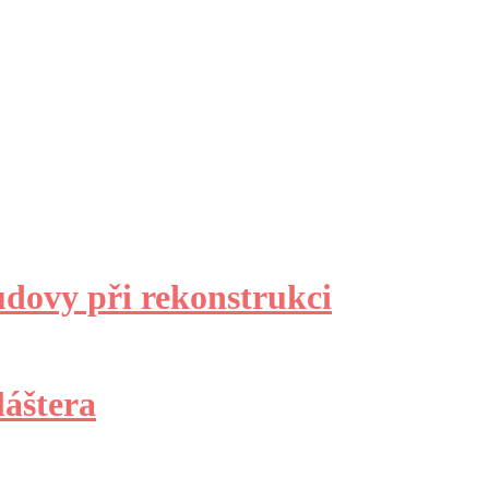
udovy při rekonstrukci
láštera