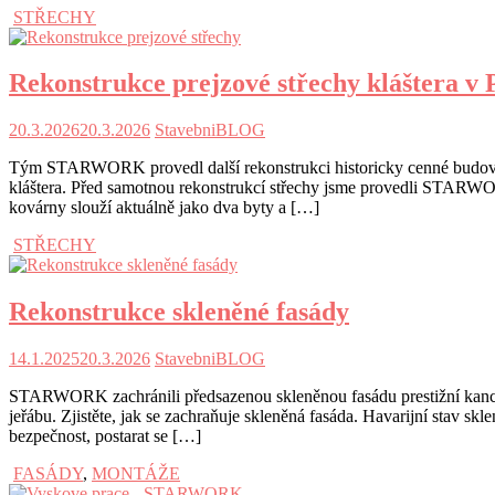
STŘECHY
Rekonstrukce prejzové střechy kláštera v 
20.3.2026
20.3.2026
StavebniBLOG
Tým STARWORK provedl další rekonstrukci historicky cenné budovy 
kláštera. Před samotnou rekonstrukcí střechy jsme provedli STARWOR
kovárny slouží aktuálně jako dva byty a […]
STŘECHY
Rekonstrukce skleněné fasády
14.1.2025
20.3.2026
StavebniBLOG
STARWORK zachránili předsazenou skleněnou fasádu prestižní kancel
jeřábu. Zjistěte, jak se zachraňuje skleněná fasáda. Havarijní st
bezpečnost, postarat se […]
FASÁDY
,
MONTÁŽE