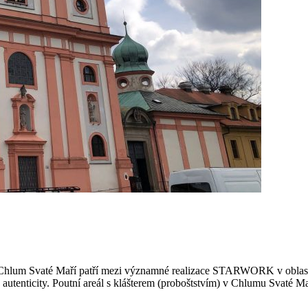
álu Chlum Svaté Maří patří mezi významné realizace STARWORK v oblas
é autenticity. Poutní areál s klášterem (proboštstvím) v Chlumu Svaté