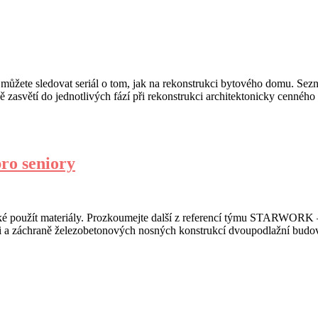
ůžete sledovat seriál o tom, jak na rekonstrukci bytového domu. Sez
ně zasvětí do jednotlivých fází při rekonstrukci architektonicky cenné
ro seniory
a jaké použít materiály. Prozkoumejte další z referencí týmu STARWORK
ukci a záchraně železobetonových nosných konstrukcí dvoupodlažní budo