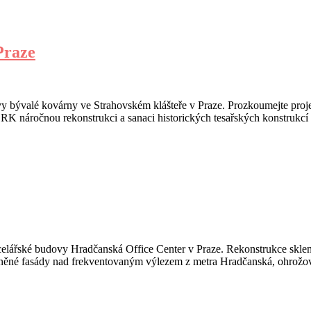
Praze
bývalé kovárny ve Strahovském klášteře v Praze. Prozkoumejte projek
K náročnou rekonstrukci a sanaci historických tesařských konstrukcí 
ářské budovy Hradčanská Office Center v Praze. Rekonstrukce skleně
av skleněné fasády nad frekventovaným výlezem z metra Hradčanská, o