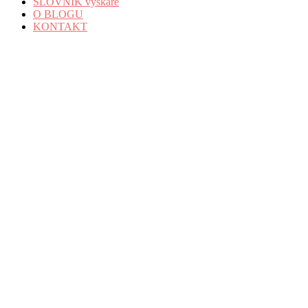
SLOVNÍK výškaře
O BLOGU
KONTAKT