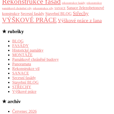
Rekonstrukce fasád
rekonstrukce fasády
rekonstrukce
Sanace železobetonové
památkově chráněné vily
rekonstrukce vily
SANACE
Střechy
konstrukce
Secesní fasády
Stavební BLOG
VÝŠKOVÉ PRÁCE
Výškové práce z lana
★ rubriky
BLOG
FASÁDY
Historické památky
MONTÁŽE
Památkově chráněné budovy
Panoramata
Rekonstrukce vil
SANACE
Secesní fasády
Stavební BLOG
STŘECHY
Výškové práce
★ archiv
Červenec 2026