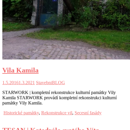
Vila Kamila
1.5.2016
1.3.2021
StavebniBLOG
STARWORK | kompletní rekonstrukce kulturní památky Vily
Kamila STARWORK provádí kompletní rekonstrukci kulturní
památky Vily Kamila.
Historické památky
,
Rekonstrukce vil
,
Secesní fasády