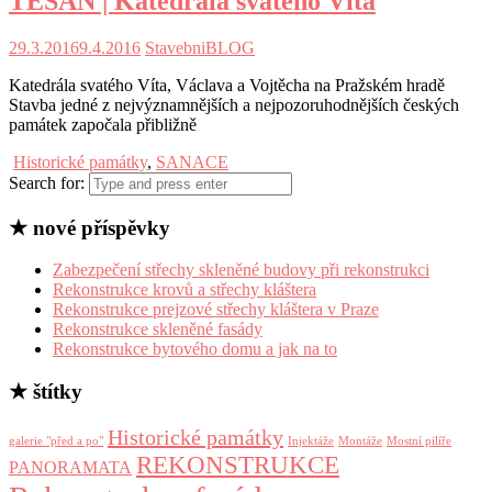
TESAN | Katedrála svatého Víta
29.3.2016
9.4.2016
StavebniBLOG
Katedrála svatého Víta, Václava a Vojtěcha na Pražském hradě
Stavba jedné z nejvýznamnějších a nejpozoruhodnějších českých
památek započala přibližně
Historické památky
,
SANACE
Search for:
★ nové příspěvky
Zabezpečení střechy skleněné budovy při rekonstrukci
Rekonstrukce krovů a střechy kláštera
Rekonstrukce prejzové střechy kláštera v Praze
Rekonstrukce skleněné fasády
Rekonstrukce bytového domu a jak na to
★ štítky
Historické památky
galerie "před a po"
Injektáže
Montáže
Mostní pilíře
REKONSTRUKCE
PANORAMATA