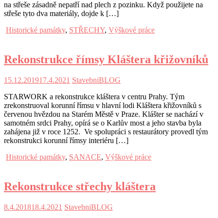
na střeše zásadně nepatří nad plech z pozinku. Když použijete na
střeše tyto dva materiály, dojde k […]
Historické památky
,
STŘECHY
,
Výškové práce
Rekonstrukce římsy Kláštera křižovníků
15.12.2019
17.4.2021
StavebniBLOG
STARWORK a rekonstrukce kláštera v centru Prahy. Tým
zrekonstruoval korunní římsu v hlavní lodi Kláštera křižovníků s
červenou hvězdou na Starém Městě v Praze. Klášter se nachází v
samotném srdci Prahy, opírá se o Karlův most a jeho stavba byla
zahájena již v roce 1252. Ve spolupráci s restaurátory provedl tým
rekonstrukci korunní římsy interiéru […]
Historické památky
,
SANACE
,
Výškové práce
Rekonstrukce střechy kláštera
8.4.2018
18.4.2021
StavebniBLOG