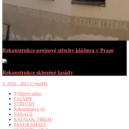
Rekonstrukce prejzové střechy kláštera v Praze
Rekonstrukce skleněné fasády
© 2016 - 2021 CyberPR
Výškové práce
FASÁDY
STŘECHY
Rekonstrukce vil
SANACE
KATALOG FIREM
PANORAMATA