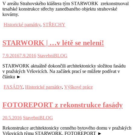
V areálu Strahovského kláštera tým STARWORK zrekonstruoval
tesařské konstrukce střechy zanedbaného objektu strahovské
kovárny.
Historické památky
,
STŘECHY
STARWORK | …v létě se nelení!
7.9.2016
7.9.2016
StavebniBLOG
STARWORK aktuálně dokončili architektonicky složitou fasádu
v pražských Vršovicích. Na začátek prací se můžete podívat v
článku ►
FASÁDY
,
Historické památky
,
Výškové práce
FOTOREPORT z rekonstrukce fasády
20.5.2016
StavebniBLOG
Rekonstrukce architektonicky cenného bytového domu v pražských
Vršovicích týmu STARWORK. FOTOREPORT ►