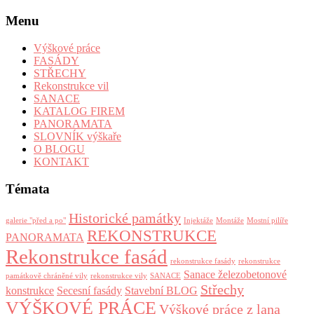
Menu
Výškové práce
FASÁDY
STŘECHY
Rekonstrukce vil
SANACE
KATALOG FIREM
PANORAMATA
SLOVNÍK výškaře
O BLOGU
KONTAKT
Témata
Historické památky
galerie "před a po"
Injektáže
Montáže
Mostní pilíře
REKONSTRUKCE
PANORAMATA
Rekonstrukce fasád
rekonstrukce fasády
rekonstrukce
Sanace železobetonové
památkově chráněné vily
rekonstrukce vily
SANACE
Střechy
konstrukce
Secesní fasády
Stavební BLOG
VÝŠKOVÉ PRÁCE
Výškové práce z lana