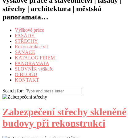
výškové práce a stavebnictví | fasády |
střechy | architektura | městská
panoramata…
Výškové práce
FASÁDY
STŘECHY
Rekonstrukce vil
SANACE
KATALOG FIREM
PANORAMATA
SLOVNÍK výškaře
O BLOGU
KONTAKT
Search for:
Zabezpečení střechy skleněné
budovy při rekonstrukci