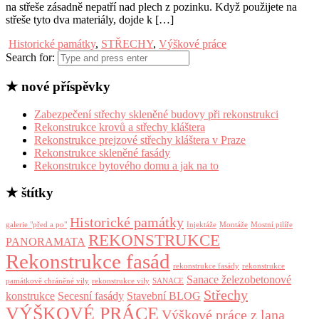
na střeše zásadně nepatří nad plech z pozinku. Když použijete na
střeše tyto dva materiály, dojde k […]
Historické památky
,
STŘECHY
,
Výškové práce
Search for:
★ nové příspěvky
Zabezpečení střechy skleněné budovy při rekonstrukci
Rekonstrukce krovů a střechy kláštera
Rekonstrukce prejzové střechy kláštera v Praze
Rekonstrukce skleněné fasády
Rekonstrukce bytového domu a jak na to
★ štítky
Historické památky
galerie "před a po"
Injektáže
Montáže
Mostní pilíře
REKONSTRUKCE
PANORAMATA
Rekonstrukce fasád
rekonstrukce fasády
rekonstrukce
Sanace železobetonové
památkově chráněné vily
rekonstrukce vily
SANACE
Střechy
konstrukce
Secesní fasády
Stavební BLOG
VÝŠKOVÉ PRÁCE
Výškové práce z lana