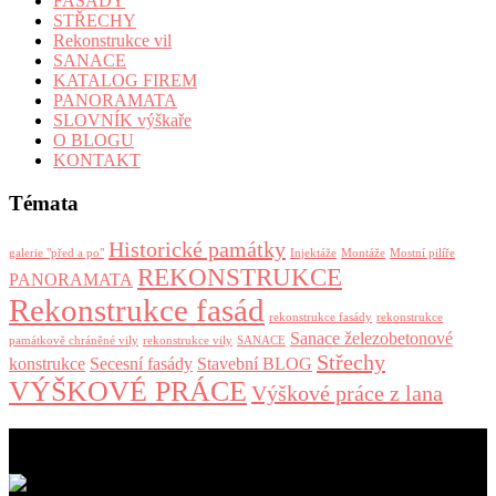
FASÁDY
STŘECHY
Rekonstrukce vil
SANACE
KATALOG FIREM
PANORAMATA
SLOVNÍK výškaře
O BLOGU
KONTAKT
Témata
Historické památky
galerie "před a po"
Injektáže
Montáže
Mostní pilíře
REKONSTRUKCE
PANORAMATA
Rekonstrukce fasád
rekonstrukce fasády
rekonstrukce
Sanace železobetonové
památkově chráněné vily
rekonstrukce vily
SANACE
Střechy
konstrukce
Secesní fasády
Stavební BLOG
VÝŠKOVÉ PRÁCE
Výškové práce z lana
aktuální příspěvky