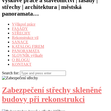
výškové práce a stavebnictví | fasády |
střechy | architektura | městská
panoramata…
Výškové práce
FASÁDY
STŘECHY
Rekonstrukce vil
SANACE
KATALOG FIREM
PANORAMATA
SLOVNÍK výškaře
O BLOGU
KONTAKT
Search for:
Zabezpečení střechy skleněné
budovy při rekonstrukci