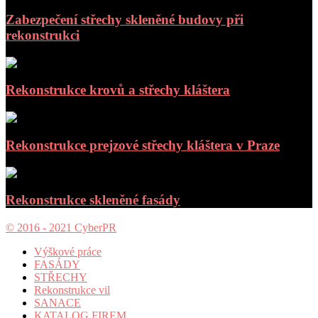
Zabezpečení střechy skleněné budovy při
rekonstrukci
Rekonstrukce krovů a střechy kláštera
Rekonstrukce prejzové střechy kláštera v Praze
Rekonstrukce skleněné fasády
© 2016 - 2021 CyberPR
Výškové práce
FASÁDY
STŘECHY
Rekonstrukce vil
SANACE
KATALOG FIREM