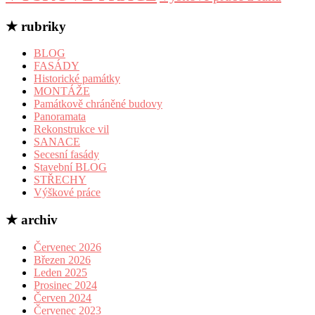
★ rubriky
BLOG
FASÁDY
Historické památky
MONTÁŽE
Památkově chráněné budovy
Panoramata
Rekonstrukce vil
SANACE
Secesní fasády
Stavební BLOG
STŘECHY
Výškové práce
★ archiv
Červenec 2026
Březen 2026
Leden 2025
Prosinec 2024
Červen 2024
Červenec 2023