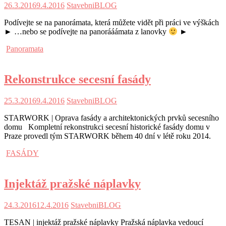
26.3.2016
9.4.2016
StavebniBLOG
Podívejte se na panorámata, která můžete vidět při práci ve výškách
► …nebo se podívejte na panorááámata z lanovky
►
Panoramata
Rekonstrukce secesní fasády
25.3.2016
9.4.2016
StavebniBLOG
STARWORK | Oprava fasády a architektonických prvků secesního
domu Kompletní rekonstrukci secesní historické fasády domu v
Praze provedl tým STARWORK během 40 dní v létě roku 2014.
FASÁDY
Injektáž pražské náplavky
24.3.2016
12.4.2016
StavebniBLOG
TESAN | injektáž pražské náplavky Pražská náplavka vedoucí