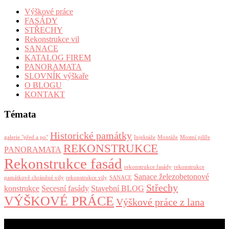
Výškové práce
FASÁDY
STŘECHY
Rekonstrukce vil
SANACE
KATALOG FIREM
PANORAMATA
SLOVNÍK výškaře
O BLOGU
KONTAKT
Témata
Historické památky
galerie "před a po"
Injektáže
Montáže
Mostní pilíře
REKONSTRUKCE
PANORAMATA
Rekonstrukce fasád
rekonstrukce fasády
rekonstrukce
Sanace železobetonové
památkově chráněné vily
rekonstrukce vily
SANACE
Střechy
konstrukce
Secesní fasády
Stavební BLOG
VÝŠKOVÉ PRÁCE
Výškové práce z lana
aktuální příspěvky