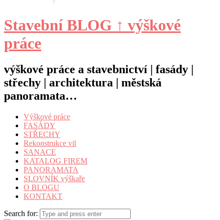
Stavební BLOG ↑ výškové
práce
výškové práce a stavebnictví | fasády |
střechy | architektura | městská
panoramata…
Výškové práce
FASÁDY
STŘECHY
Rekonstrukce vil
SANACE
KATALOG FIREM
PANORAMATA
SLOVNÍK výškaře
O BLOGU
KONTAKT
Search for: