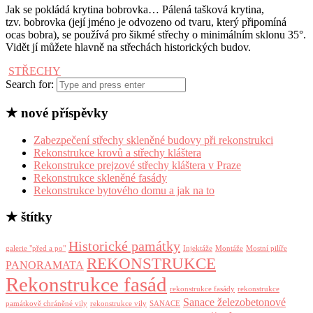
Jak se pokládá krytina bobrovka… Pálená tašková krytina,
tzv. bobrovka (její jméno je odvozeno od tvaru, který připomíná
ocas bobra), se používá pro šikmé střechy o minimálním sklonu 35°.
Vidět jí můžete hlavně na střechách historických budov.
STŘECHY
Search for:
★ nové příspěvky
Zabezpečení střechy skleněné budovy při rekonstrukci
Rekonstrukce krovů a střechy kláštera
Rekonstrukce prejzové střechy kláštera v Praze
Rekonstrukce skleněné fasády
Rekonstrukce bytového domu a jak na to
★ štítky
Historické památky
galerie "před a po"
Injektáže
Montáže
Mostní pilíře
REKONSTRUKCE
PANORAMATA
Rekonstrukce fasád
rekonstrukce fasády
rekonstrukce
Sanace železobetonové
památkově chráněné vily
rekonstrukce vily
SANACE