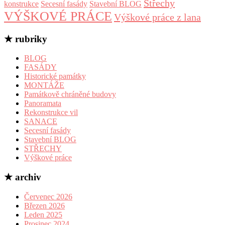
Střechy
konstrukce
Secesní fasády
Stavební BLOG
VÝŠKOVÉ PRÁCE
Výškové práce z lana
★ rubriky
BLOG
FASÁDY
Historické památky
MONTÁŽE
Památkově chráněné budovy
Panoramata
Rekonstrukce vil
SANACE
Secesní fasády
Stavební BLOG
STŘECHY
Výškové práce
★ archiv
Červenec 2026
Březen 2026
Leden 2025
Prosinec 2024