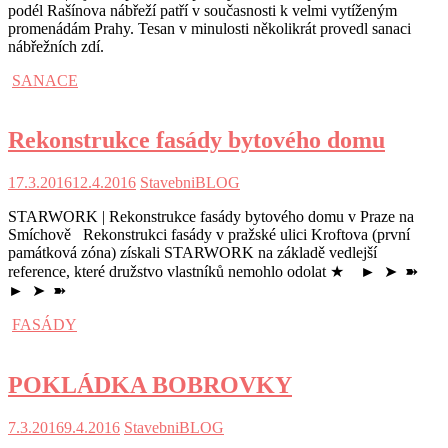
podél Rašínova nábřeží patří v současnosti k velmi vytíženým
promenádám Prahy. Tesan v minulosti několikrát provedl sanaci
nábřežních zdí.
SANACE
Rekonstrukce fasády bytového domu
17.3.2016
12.4.2016
StavebniBLOG
STARWORK | Rekonstrukce fasády bytového domu v Praze na
Smíchově Rekonstrukci fasády v pražské ulici Kroftova (první
památková zóna) získali STARWORK na základě vedlejší
reference, které družstvo vlastníků nemohlo odolat ★ ► ➤ ➽
► ➤ ➽
FASÁDY
POKLÁDKA BOBROVKY
7.3.2016
9.4.2016
StavebniBLOG