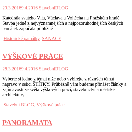
29.3.2016
9.4.2016
StavebniBLOG
Katedrála svatého Víta, Václava a Vojtěcha na Pražském hradě
Stavba jedné z nejvýznamnějších a nejpozoruhodnějších českých
památek započala přibližně
Historické památky
,
SANACE
VÝŠKOVÉ PRÁCE
28.3.2016
9.4.2016
StavebniBLOG
Vyberte si jedno z témat níže nebo vybírejte z různých témat
napravo v sekci ŠTÍTKY. Průběžně vám budeme přinášet články a
zajímavosti ze světa výškových prací, stavebnictví a městské
architektury.
Stavební BLOG
,
Výškové práce
PANORAMATA