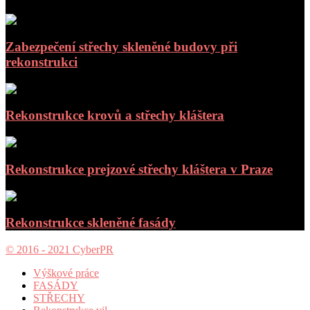
Zabezpečení střechy skleněné budovy při
rekonstrukci
Rekonstrukce krovů a střechy kláštera
Rekonstrukce prejzové střechy kláštera v Praze
Rekonstrukce skleněné fasády
© 2016 - 2021 CyberPR
Výškové práce
FASÁDY
STŘECHY