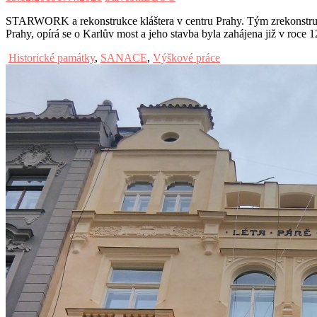
STARWORK a rekonstrukce kláštera v centru Prahy. Tým zrekonstruova
Prahy, opírá se o Karlův most a jeho stavba byla zahájena již v roce 
Historické památky
,
SANACE
,
Výškové práce