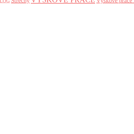
Střechy
Výškové práce 
 BLOG