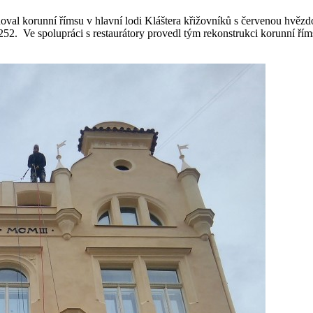
l korunní římsu v hlavní lodi Kláštera křižovníků s červenou hvězdo
1252. Ve spolupráci s restaurátory provedl tým rekonstrukci korunní řím