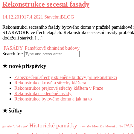
Rekonstrukce secesní fasády
14.12.2019
17.4.2021
StavebniBLOG
Rekonstrukci secesního fasády bytového domu v pražské památkové 
STARWORK ve třech etapách. Rekonstrukce secesní fasády proběhla z
dodržení starých […]
FASÁDY
,
Památkově chráněné budovy
Search for:
★ nové příspěvky
Zabezpečení střechy skleněné budovy při rekonstrukci
Rekonstrukce krovů a střechy kláštera
Rekonstrukce prejzové střechy kláštera v Praze
Rekonstrukce skleněné fasády
Rekonstrukce bytového domu a jak na to
★ štítky
Historické památky
PA
galerie "před a po"
Injektáže
Montáže
Mostní pilíře