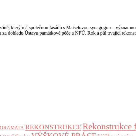
zóně, který má společnou fasádu s Maiselovou synagogou – významno
a dohledu Ústavu památkové péče a NPÚ. Rok a půl trvající rekonstr
Rekonstrukce 
REKONSTRUKCE
NORAMATA
VÝŠKOVÉ PRÁCE