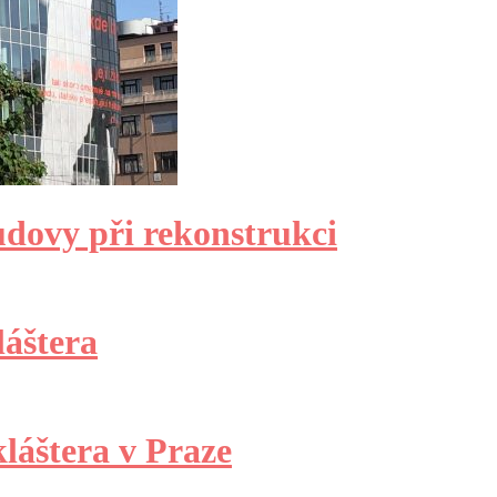
udovy při rekonstrukci
láštera
láštera v Praze