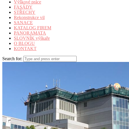
Výškové práce
FASÁDY
STŘECHY
Rekonstrukce vil
SANACE
KATALOG FIREM
PANORAMATA
SLOVNÍK výškaře
O BLOGU
KONTAKT
Search for: