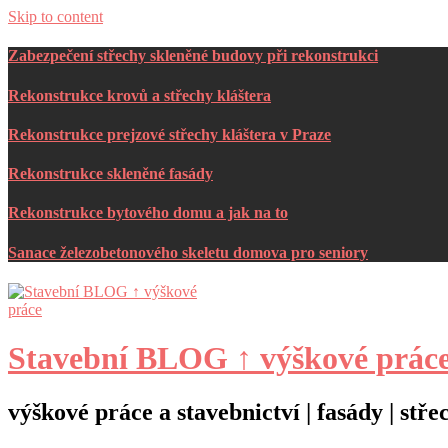
Skip to content
Zabezpečení střechy skleněné budovy při rekonstrukci
Rekonstrukce krovů a střechy kláštera
Rekonstrukce prejzové střechy kláštera v Praze
Rekonstrukce skleněné fasády
Rekonstrukce bytového domu a jak na to
Sanace železobetonového skeletu domova pro seniory
Stavební BLOG ↑ výškové prác
výškové práce a stavebnictví | fasády | st