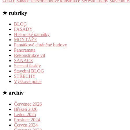
Sanace železobetonové konstrukce
Secesní fasády
Stavební
SANACE
★ rubriky
BLOG
FASÁDY
Historické památky
MONTÁŽE
Památkově chráněné budovy
Panoramata
Rekonstrukce vil
SANACE
Secesní fasády
Stavební BLOG
STŘECHY
Výškové práce
★ archiv
Červenec 2026
Březen 2026
Leden 2025
Prosinec 2024
Červen 2024