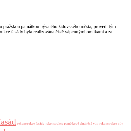
u pražskou památkou bývalého židovského města, provedl tým
ukce fasády byla realizována čistě vápennými omítkami a za
fasád
rekonstrukce fasády
rekonstrukce památkově chráněné vily
rekonstrukce vily