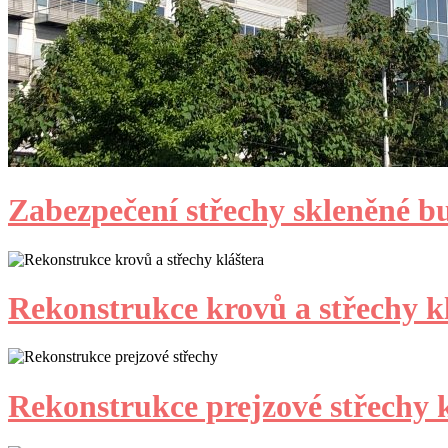
Zabezpečení střechy skleněné b
Rekonstrukce krovů a střechy k
Rekonstrukce prejzové střechy k