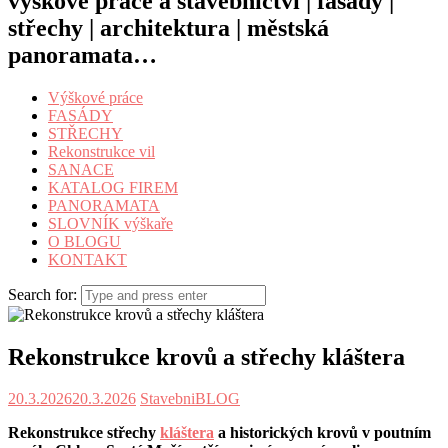
výškové práce a stavebnictví | fasády |
střechy | architektura | městská
panoramata…
Výškové práce
FASÁDY
STŘECHY
Rekonstrukce vil
SANACE
KATALOG FIREM
PANORAMATA
SLOVNÍK výškaře
O BLOGU
KONTAKT
Search for:
Rekonstrukce krovů a střechy kláštera
20.3.2026
20.3.2026
StavebniBLOG
Rekonstrukce střechy
kláštera
a historických krovů v poutním