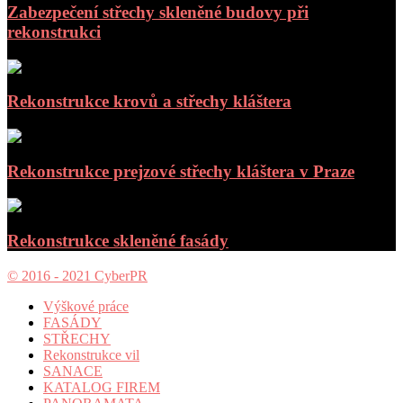
Zabezpečení střechy skleněné budovy při
rekonstrukci
Rekonstrukce krovů a střechy kláštera
Rekonstrukce prejzové střechy kláštera v Praze
Rekonstrukce skleněné fasády
© 2016 - 2021 CyberPR
Výškové práce
FASÁDY
STŘECHY
Rekonstrukce vil
SANACE
KATALOG FIREM