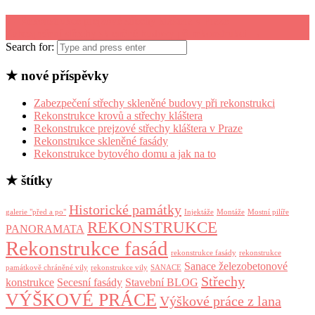
←
Rekonstrukce prejzové střechy kláštera v Praze
Zabezpečení střechy skleněné budovy při rekonstrukci
→
Search for:
★ nové příspěvky
Zabezpečení střechy skleněné budovy při rekonstrukci
Rekonstrukce krovů a střechy kláštera
Rekonstrukce prejzové střechy kláštera v Praze
Rekonstrukce skleněné fasády
Rekonstrukce bytového domu a jak na to
★ štítky
Historické památky
galerie "před a po"
Injektáže
Montáže
Mostní pilíře
REKONSTRUKCE
PANORAMATA
Rekonstrukce fasád
rekonstrukce fasády
rekonstrukce
Sanace železobetonové
památkově chráněné vily
rekonstrukce vily
SANACE
Střechy
konstrukce
Secesní fasády
Stavební BLOG
VÝŠKOVÉ PRÁCE
Výškové práce z lana