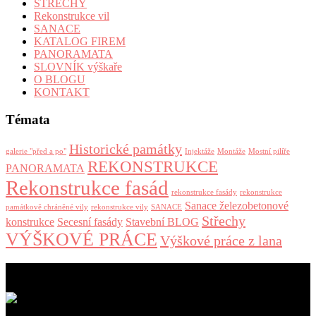
STŘECHY
Rekonstrukce vil
SANACE
KATALOG FIREM
PANORAMATA
SLOVNÍK výškaře
O BLOGU
KONTAKT
Témata
Historické památky
galerie "před a po"
Injektáže
Montáže
Mostní pilíře
REKONSTRUKCE
PANORAMATA
Rekonstrukce fasád
rekonstrukce fasády
rekonstrukce
Sanace železobetonové
památkově chráněné vily
rekonstrukce vily
SANACE
Střechy
konstrukce
Secesní fasády
Stavební BLOG
VÝŠKOVÉ PRÁCE
Výškové práce z lana
aktuální příspěvky