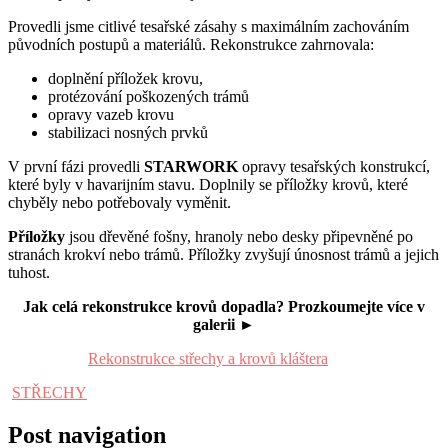
Provedli jsme citlivé tesařské zásahy s maximálním zachováním
původních postupů a materiálů. Rekonstrukce zahrnovala:
doplnění příložek krovu,
protézování poškozených trámů
opravy vazeb krovu
stabilizaci nosných prvků
V první fázi provedli
STARWORK
opravy tesařských konstrukcí,
které byly v havarijním stavu. Doplnily se příložky krovů, které
chyběly nebo potřebovaly vyměnit.
Příložky
jsou dřevěné fošny, hranoly nebo desky připevněné po
stranách krokví nebo trámů. Příložky zvyšují únosnost trámů a jejich
tuhost.
Jak celá rekonstrukce krovů dopadla? Prozkoumejte více v
galerii ►
Rekonstrukce střechy a krovů kláštera
STŘECHY
Post navigation