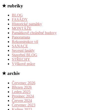
★ rubriky
BLOG
FASÁDY
Historické památky
MONTÁŽE
Památkově chráněné budovy
Panoramata
Rekonstrukce vil
SANACE
Secesní fasády
Stavební BLOG
STŘECHY
Výškové práce
★ archiv
Červenec 2026
Březen 2026
Leden 2025
Prosinec 2024
Červen 2024
Červenec 2023
Květen 2023