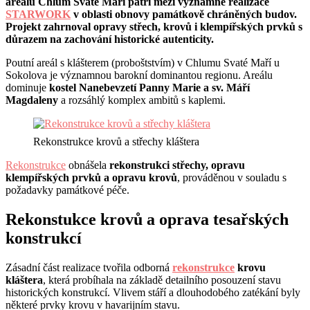
areálu Chlum Svaté Maří patří mezi významné realizace
STARWORK
v oblasti obnovy památkově chráněných budov.
Projekt zahrnoval opravy střech, krovů i klempířských prvků s
důrazem na zachování historické autenticity.
Poutní areál s klášterem (proboštstvím) v Chlumu Svaté Maří u
Sokolova je významnou barokní dominantou regionu. Areálu
dominuje
kostel Nanebevzetí Panny Marie a sv. Máří
Magdaleny
a rozsáhlý komplex ambitů s kaplemi.
Rekonstrukce krovů a střechy kláštera
Rekonstrukce
obnášela
rekonstrukci střechy, opravu
klempířských prvků a opravu krovů
, prováděnou v souladu s
požadavky památkové péče.
Rekonstukce krovů a oprava tesařských
konstrukcí
Zásadní část realizace tvořila odborná
rekonstrukce
krovu
kláštera
, která probíhala na základě detailního posouzení stavu
historických konstrukcí. Vlivem stáří a dlouhodobého zatékání byly
některé prvky krovu v havarijním stavu.