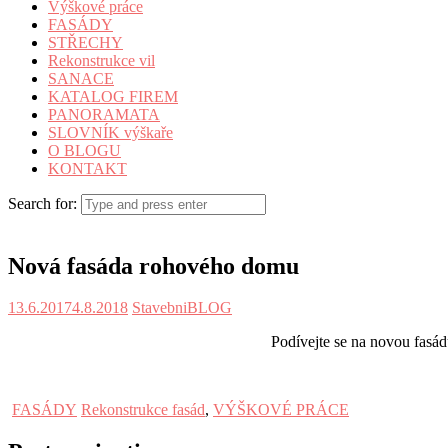
Výškové práce
FASÁDY
STŘECHY
Rekonstrukce vil
SANACE
KATALOG FIREM
PANORAMATA
SLOVNÍK výškaře
O BLOGU
KONTAKT
Search for:
Nová fasáda rohového domu
13.6.2017
4.8.2018
StavebniBLOG
Podívejte se na novou fas
FASÁDY
Rekonstrukce fasád
,
VÝŠKOVÉ PRÁCE