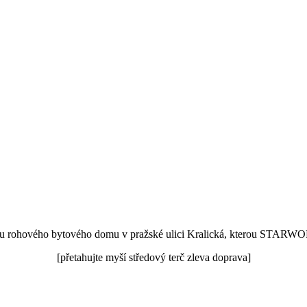
ádu rohového bytového domu v pražské ulici Kralická, kterou STARWO
[přetahujte myší středový terč zleva doprava]