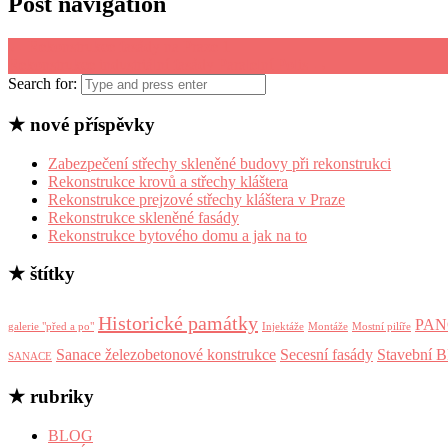
Post navigation
←
Rekonstrukce fasády na Praze 1
Rekonstrukce industriální fasády Paralelní Polis
→
Search for:
★ nové příspěvky
Zabezpečení střechy skleněné budovy při rekonstrukci
Rekonstrukce krovů a střechy kláštera
Rekonstrukce prejzové střechy kláštera v Praze
Rekonstrukce skleněné fasády
Rekonstrukce bytového domu a jak na to
★ štítky
Historické památky
PA
galerie "před a po"
Injektáže
Montáže
Mostní pilíře
Sanace železobetonové konstrukce
Secesní fasády
Stavební
SANACE
★ rubriky
BLOG