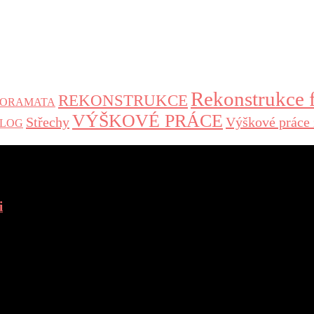
Rekonstrukce 
REKONSTRUKCE
NORAMATA
VÝŠKOVÉ PRÁCE
Střechy
Výškové práce 
 BLOG
i