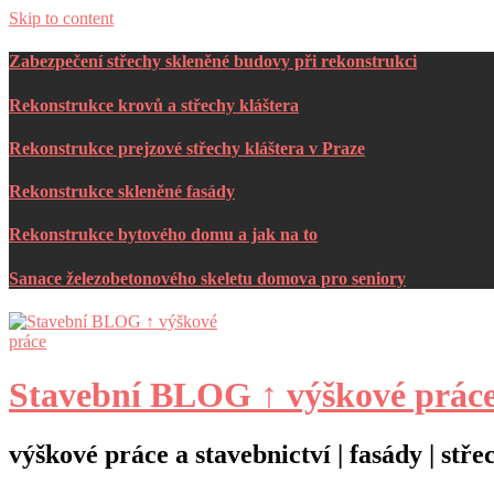
Skip to content
Zabezpečení střechy skleněné budovy při rekonstrukci
Rekonstrukce krovů a střechy kláštera
Rekonstrukce prejzové střechy kláštera v Praze
Rekonstrukce skleněné fasády
Rekonstrukce bytového domu a jak na to
Sanace železobetonového skeletu domova pro seniory
Stavební BLOG ↑ výškové prác
výškové práce a stavebnictví | fasády | st