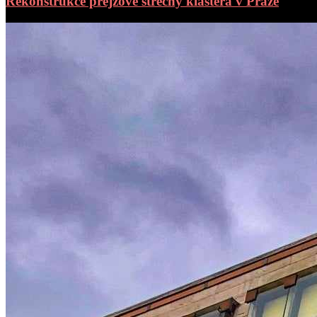
Rekonstrukce prejzové střechy kláštera v Praze