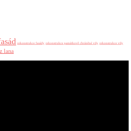
fasád
rekonstrukce fasády
rekonstrukce památkově chráněné vily
rekonstrukce vily
z lana