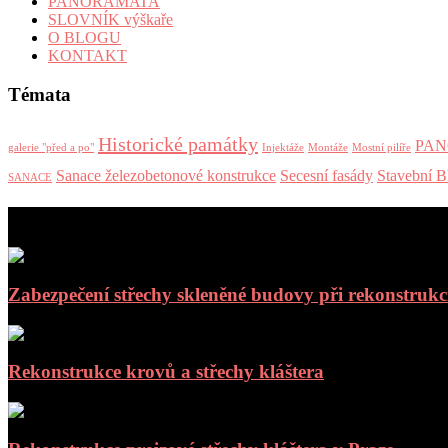
PANORAMATA
SLOVNÍK výškaře
O BLOGU
KONTAKT
Témata
Historické památky
PA
galerie "před a po"
Injektáže
Montáže
Mostní pilíře
Sanace železobetonové konstrukce
Secesní fasády
Stavební
SANACE
aktuální příspěvky
Zabezpečení střechy skleněné budovy při rekonstrukc
Rekonstrukce krovů a střechy kláštera