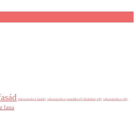
fasád
rekonstrukce fasády
rekonstrukce památkově chráněné vily
rekonstrukce vily
z lana